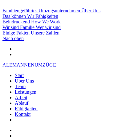
Familiengeführtes Umzugsunternehmen
Über Uns
Das können Wir
Fähigkeiten
Beindruckend
How We Work
Wir sind Familie
Wer wir sind
Einige Fakten
Unsere Zahlen
Nach
oben
ALEMANNEN
UMZÜGE
Start
Über Uns
Team
Leistungen
Arbeit
Ablauf
Fähigkeiten
Kontakt