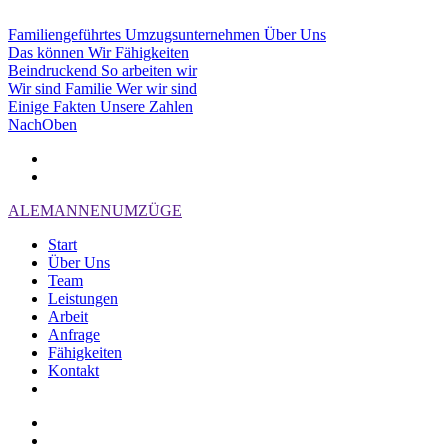
Familiengeführtes Umzugsunternehmen
Über Uns
Das können Wir
Fähigkeiten
Beindruckend
So arbeiten wir
Wir sind Familie
Wer wir sind
Einige Fakten
Unsere Zahlen
Nach
Oben
ALEMANNEN
UMZÜGE
Start
Über Uns
Team
Leistungen
Arbeit
Anfrage
Fähigkeiten
Kontakt