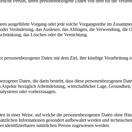
 natürliche Person, deren personenbezogene Daten von dem für die Verarb
erfahren ausgeführte Vorgang oder jede solche Vorgangsreihe im Zusam
 oder Veränderung, das Auslesen, das Abfragen, die Verwendung, die 
nschränkung, das Löschen oder die Vernichtung.
er personenbezogener Daten mit dem Ziel, ihre künftige Verarbeitung 
nenbezogener Daten, die darin besteht, dass diese personenbezogenen Da
Aspekte bezüglich Arbeitsleistung, wirtschaftlicher Lage, Gesundheit, p
nalysieren oder vorherzusagen.
en in einer Weise, auf welche die personenbezogenen Daten ohne Hinzu
sätzlichen Informationen gesondert aufbewahrt werden und technischen
der identifizierbaren natürlichen Person zugewiesen werden.