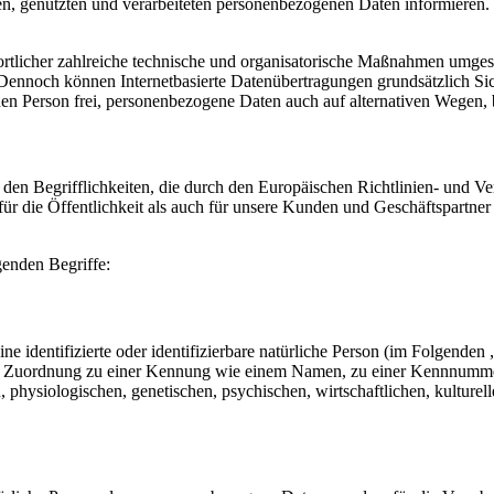
n, genutzten und verarbeiteten personenbezogenen Daten informieren. F
licher zahlreiche technische und organisatorische Maßnahmen umgeset
 Dennoch können Internetbasierte Datenübertragungen grundsätzlich Sic
en Person frei, personenbezogene Daten auch auf alternativen Wegen, be
n Begrifflichkeiten, die durch den Europäischen Richtlinien- und V
die Öffentlichkeit als auch für unsere Kunden und Geschäftspartner e
genden Begriffe:
e identifizierte oder identifizierbare natürliche Person (im Folgenden „
tels Zuordnung zu einer Kennung wie einem Namen, zu einer Kennnumme
siologischen, genetischen, psychischen, wirtschaftlichen, kulturellen o