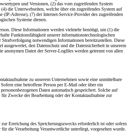
rowsertypen und Versionen, (2) das vom zugreifenden System
), (4) die Unterwebseiten, welche über ein zugreifendes System auf
sse (IP-Adresse), (7) der Internet-Service-Provider des zugreifenden
logischen Systeme dienen.
son. Diese Informationen werden vielmehr benötigt, um (1) die
uerhafte Funktionsfähigkeit unserer informationstechnologischen
r Strafverfolgung notwendigen Informationen bereitzustellen. Diese
 ausgewertet, den Datenschutz und die Datensicherheit in unserem
Die anonymen Daten der Server-Logfiles werden getrennt von allen
Kontaktaufnahme zu unserem Unternehmen sowie eine unmittelbare
Sofern eine betroffene Person per E-Mail oder über ein
n personenbezogenen Daten automatisch gespeichert. Solche auf
en für Zwecke der Bearbeitung oder der Kontaktaufnahme zur
 zur Erreichung des Speicherungszwecks erforderlich ist oder sofern
für die Verarbeitung Verantwortliche unterliegt, vorgesehen wurde.