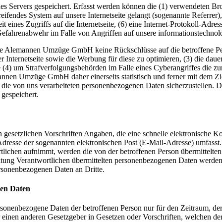
es Servers gespeichert. Erfasst werden können die (1) verwendeten B
reifendes System auf unsere Internetseite gelangt (sogenannte Referrer
t eines Zugriffs auf die Internetseite, (6) eine Internet-Protokoll-Adre
 Gefahrenabwehr im Falle von Angriffen auf unsere informationstechno
die Alemannen Umzüge GmbH keine Rückschlüsse auf die betroffene Per
serer Internetseite sowie die Werbung für diese zu optimieren, (3) die da
 (4) um Strafverfolgungsbehörden im Falle eines Cyberangriffes die zu
en Umzüge GmbH daher einerseits statistisch und ferner mit dem Ziel
 die von uns verarbeiteten personenbezogenen Daten sicherzustellen. 
gespeichert.
gesetzlichen Vorschriften Angaben, die eine schnelle elektronische 
resse der sogenannten elektronischen Post (E-Mail-Adresse) umfasst. 
tlichen aufnimmt, werden die von der betroffenen Person übermittelte
arbeitung Verantwortlichen übermittelten personenbezogenen Daten werd
ersonenbezogenen Daten an Dritte.
nen Daten
ersonenbezogene Daten der betroffenen Person nur für den Zeitraum, der
einen anderen Gesetzgeber in Gesetzen oder Vorschriften, welchen der 